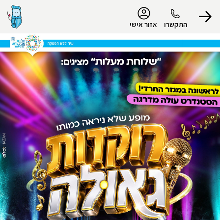
נגישות
התקשרו
אזור אישי
הפרופיל שלי
התנתק