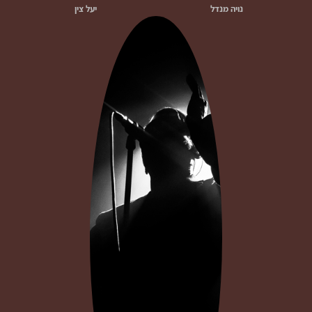
נויה מנדל
יעל צין