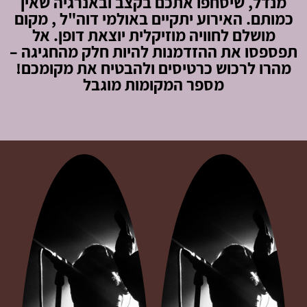
מנדל, שיסחפו אתכם בקצב ובאנרגיה שאין
כמותם. האירוע יתקיים באולמי דוה"ל , מקום
מושלם לחוויה מוזיקלית יוצאת דופן. אל
תפספסו את ההזדמנות להיות חלק מהחגיגה –
מהרו לרכוש כרטיסים ולהבטיח את מקומכם!
מספר המקומות מוגבל