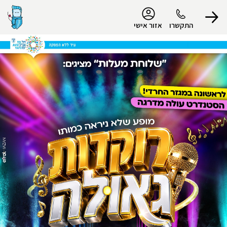
נגישות
התקשרו
אזור אישי
הפרופיל שלי
התנתק