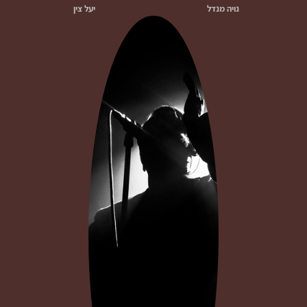
נויה מנדל
יעל צין