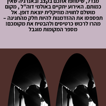
מנדל, שיסחפו אתכם בקצב ובאנרגיה שאין
כמותם. האירוע יתקיים באולמי דוה"ל , מקום
מושלם לחוויה מוזיקלית יוצאת דופן. אל
תפספסו את ההזדמנות להיות חלק מהחגיגה –
מהרו לרכוש כרטיסים ולהבטיח את מקומכם!
מספר המקומות מוגבל