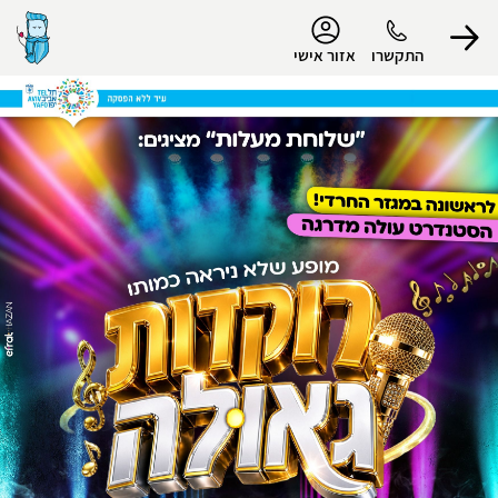
נגישות
התקשרו
אזור אישי
הפרופיל שלי
התנתק