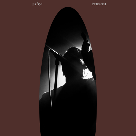
נויה מנדל
יעל צין