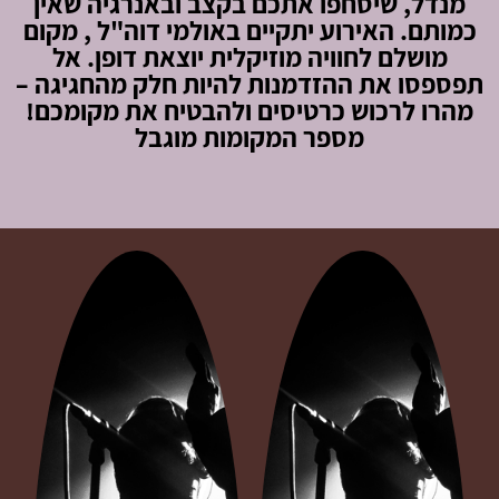
מנדל, שיסחפו אתכם בקצב ובאנרגיה שאין
כמותם. האירוע יתקיים באולמי דוה"ל , מקום
מושלם לחוויה מוזיקלית יוצאת דופן. אל
תפספסו את ההזדמנות להיות חלק מהחגיגה –
מהרו לרכוש כרטיסים ולהבטיח את מקומכם!
מספר המקומות מוגבל