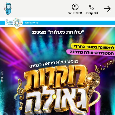
נגישות
התקשרו
אזור אישי
הפרופיל שלי
התנתק