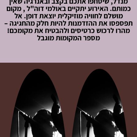
מנדל, שיסחפו אתכם בקצב ובאנרגיה שאין
כמותם. האירוע יתקיים באולמי דוה"ל , מקום
מושלם לחוויה מוזיקלית יוצאת דופן. אל
תפספסו את ההזדמנות להיות חלק מהחגיגה –
מהרו לרכוש כרטיסים ולהבטיח את מקומכם!
מספר המקומות מוגבל