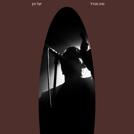
נויה מנדל
יעל צין