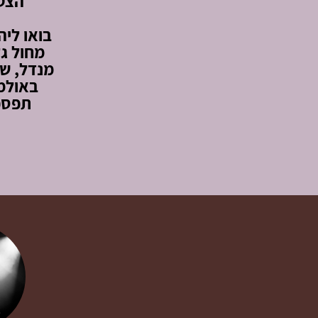
הצטר
בואו ליה
מחול גל
מנדל, שי
באולמי
תפספ