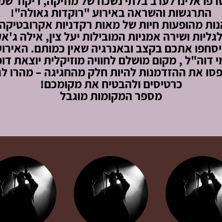
פו אלינו לערב בלתי נשכח של מוזיקה, ריקוד ש
התרגשות והשראה באירוע "רוקדות גאולה"!
נות מהופעות חיות של מאות רקדניות אקרובטיקה
גליות ושירה אמניות המובילות יעל צין, אילה ג'אקו
סחפו אתכם בקצב ובאנרגיה שאין כמותם. האירוע
 דוה"ל , מקום מושלם לחוויה מוזיקלית יוצאת דופ
סו את ההזדמנות להיות חלק מהחגיגה – מהרו לר
כרטיסים ולהבטיח את מקומכם!
מספר המקומות מוגבל