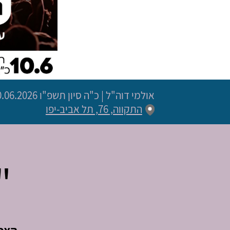
אולמי דוה"ל
|
כ"ה סיון תשפ"ו
10.06.2026 | פתיחת שערים 18:00 | שעת התח
התקווה, 76, תל אביב-יפו
"