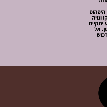
מחה
 היפהופ
 ונויה
 יתקיים
ן. אל
כוש