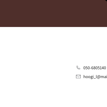
050-6805140
hoogi_l@mail.