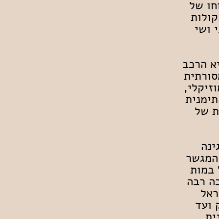
צוחו של
קולות
 ושי
יא הרכב
סורתית
זיקלי,
תימנית
ת של
ינה
 המגשר
 במות
כה רבה
ראל
 ועד
קדנית