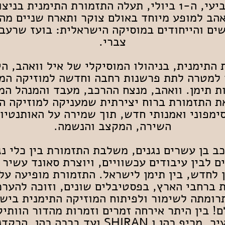
ביום רביעי, ה-1 ביולי, תעלה התזמורת התימנית בני
אהב למופע מיוחד באולם צוקר ותארח שניים מה
ים והייחודים במוסיקה הישראלית: בועז שרעבי
צברי.
התימנית, בניהולו המוסיקלי של איל וואהב, ה
למטרה לתת פרשנות רחבה וחדשה למוזיקה המ
ת תימן. וואהב, מנצח ההרכב, מעבד והמנהל המו
ת התזמורת ברוח יצירתית שמעניקה למוזיקה ה
ימפוני ואמנותי חדש, תוך שמירה על האותנטיו
השירה, המקצב והנשמה.
ב בן עשרים נגנים, משלבת התזמורת בין כלי נג
ם לבין עיבודים עכשוויים, ויוצרת סאונד עשיר
ן לחדש, בין תימן לישראל. התזמורת מופיעה על
 ברחבי הארץ, בפסטיבלים שונים, וזוכה להער
רומתה לשימור ולפיתוח המוזיקה התימנית ביש
ם! בין היתר אירחה זמרים וזמרות מהדור הוותיק
הצעיר. מריף כהן ו SHIRAN ועד ברכה כהן, הר