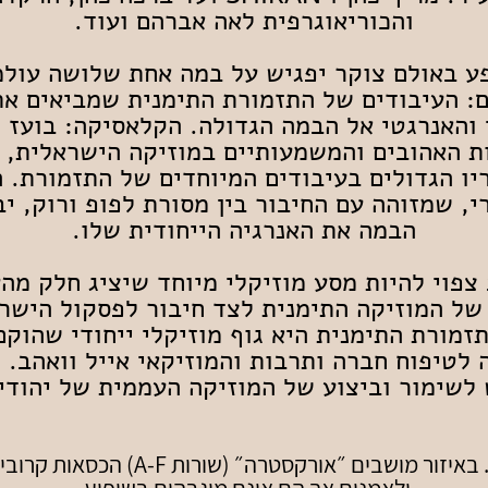
והכוריאוגרפית לאה אברהם ועוד.
ע באולם צוקר יפגיש על במה אחת שלושה עולמ
: העיבודים של התזמורת התימנית שמביאים את
והאנרגטי אל הבמה הגדולה. הקלאסיקה: בועז 
ת האהובים והמשמעותיים במוזיקה הישראלית, 
יו הגדולים בעיבודים המיוחדים של התזמורת. ה
י, שמזוהה עם החיבור בין מסורת לפופ ורוק, יב
הבמה את האנרגיה הייחודית שלו.
צפוי להיות מסע מוזיקלי מיוחד שיציג ח
לק מה
של המוזיקה התימנית לצד חיבור לפסקול הישר
תזמורת התימנית היא גוף מוזיקלי ייחודי שהוקם
 לטיפוח חברה ותרבות והמוזיקאי אייל וואהב. ג
לשימור וביצוע של המוזיקה העממית של יהודי 
שימו לב. באיזור מושבים ״אורקסטרה״ (שורות -F