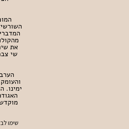
המופ
השורשים
המדברי 
מהקולו
את שיר
שי צבר
ה
ערב 
והעומק 
ימינו. ה
האגודה
מוקדש 