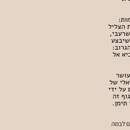
ות:
 הצליל
שרעבי,
שיבצע
גרוב:
יא אל
עושר
אלי של
 על ידי
וף זה
תימן.
A) הכסאות קרובים לבמה