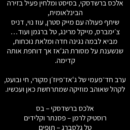
אלכס ברשדסקי, בסיסט ומלחין פעיל בזירה
הבינלאומית,
שיתף פעולה עם מייק סטרן, עוז נוי, דניס
צ׳ימברס, מייקל מרינג, טל ברגמן ועוד…
מביא לבמה נגינה חדה ומלאת נוכחות,
שנשענת על מסורת הג‘אז אך דוחפת אותה
קדימה.
ערב חד־פעמי של ג‘אז־פיוז׳ן מקורי, חי ובועט,
לקהל שאוהב מוזיקה שמתרחשת כאן ועכשיו.
אלכס ברשדסקי – בס
רוסטיק לרמן – פסנתר וקלידים
טל גלסברג – תופים