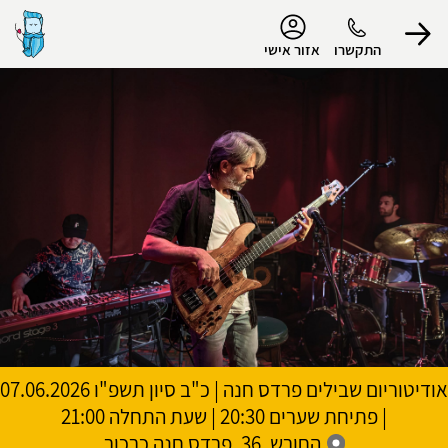
נגישות
התקשרו
אזור אישי
הפרופיל שלי
התנתק
אודיטוריום שבילים פרדס חנה
|
כ"ב סיון תשפ"ו
07.06.2026
| פתיחת שערים 20:30 | שעת התחלה 21:00
החורש, 36, פרדס חנה כרכור