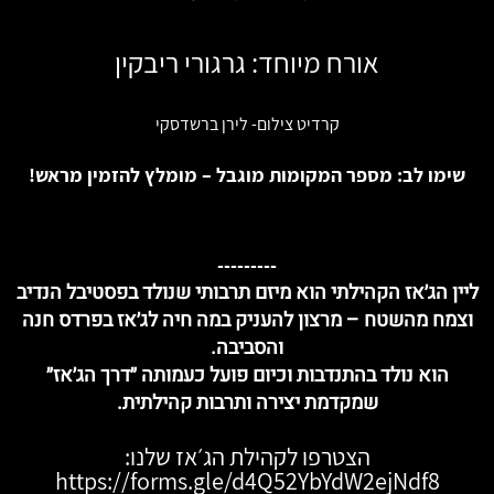
אורח מיוחד: גרגורי ריבקין
קרדיט צילום- לירן ברשדסקי
שימו לב: מספר המקומות מוגבל – מומלץ להזמין מראש!
---------
ליין הג׳אז הקהילתי
הוא מיזם תרבותי שנולד בפסטיבל הנדיב
וצמח מהשטח – מרצון להעניק במה חיה לג׳אז בפרדס חנה
והסביבה.
הוא נולד
בהתנדבות וכיום פועל כעמותה ״דרך הג׳אז״
שמקדמת יצירה ותרבות קהילתית.
הצטרפו לקהילת הג׳אז שלנו:
https://forms.gle/d4Q52YbYdW2ejNdf8