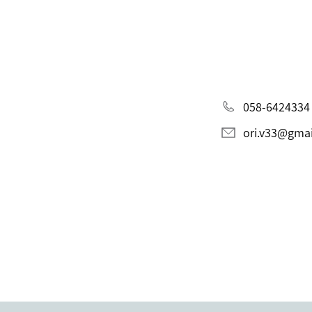
058-6424334
ori.v33@gma