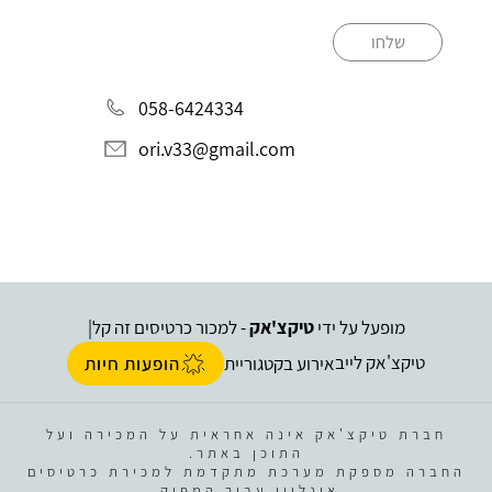
שלחו
058-6424334
ori.v33@gmail.com
מופעל על ידי
טיקצ'אק
- למכור כרטיסים זה קל
|
טיקצ'אק לייב
אירוע בקטגוריית
הופעות חיות
חברת טיקצ'אק אינה אחראית על המכירה ועל
התוכן באתר.
החברה מספקת מערכת מתקדמת למכירת כרטיסים
אונליין עבור המפיק.