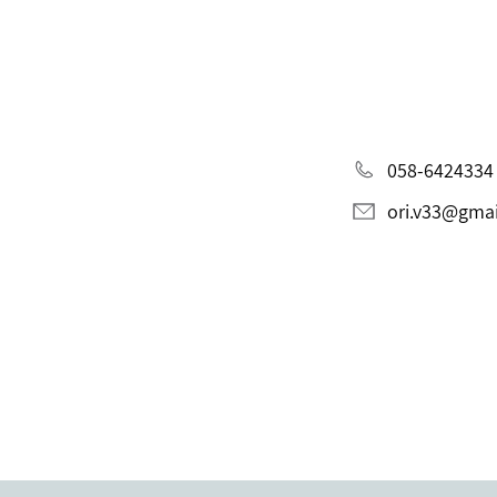
058-6424334
ori.v33@gma