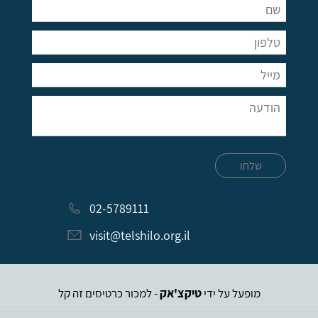
שלחו
02-5789111
visit@telshilo.org.il
מופעל על ידי
טיקצ'אק
- למכור כרטיסים זה קל