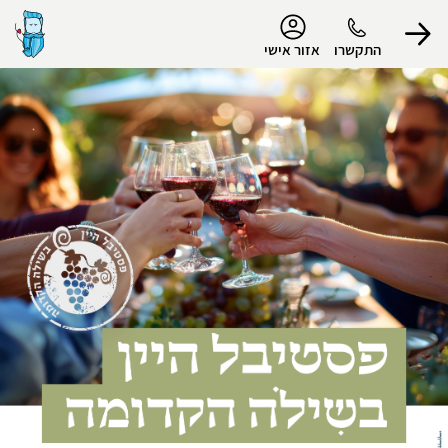
נגישות
התקשרו
אזור אישי
הפרופיל שלי
התנתק