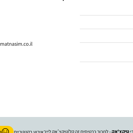
.matnasim.co.il
י
טיקצ'אק
- למכור כרטיסים זה קל
טיקצ'אק לייב
|
אירוע בקטגוריית
ס