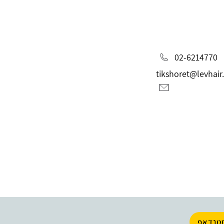
02-6214770
tikshoret@levhair
טנדאפ