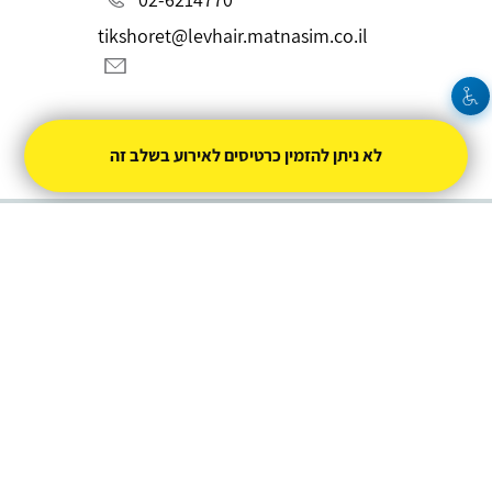
tikshoret@levhair.matnasim.co.il
לא ניתן להזמין כרטיסים לאירוע בשלב זה
מופעל על ידי
טיקצ'אק
- למכור כרטיסים זה קל
|
טיקצ'אק לייב
אירוע בקטגוריית
סטנדאפ
חברת טיקצ'אק אינה אחראית על המכירה ועל
התוכן באתר.
החברה מספקת מערכת מתקדמת למכירת כרטיסים
אונליין עבור המפיק.
טיקצ'אק - מערכת למכירת כרטיסים אונליין
ניהול
תנאי שימוש
מדיניות פרטיות
הצהרת נגישות