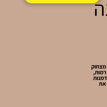
2 שנה
ורע מצחוק
רמות,
דמנות
 את