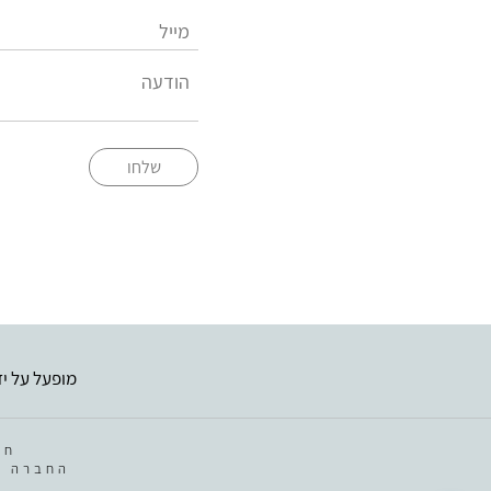
שלחו
מופעל על יד
חב
החברה מ