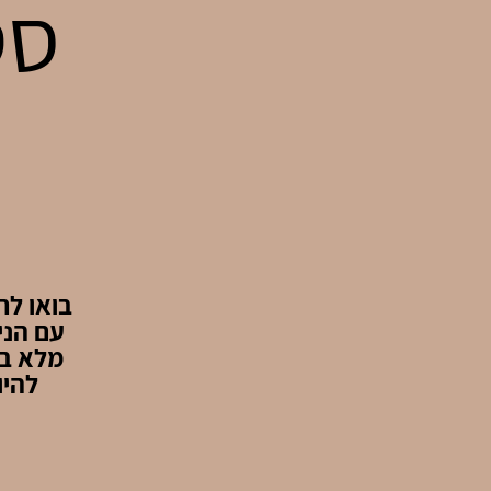
עם הני
מלא בה
להיו