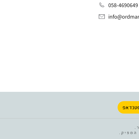
058-4690649
info@ordman.
טנדאפ
.
המפיק.