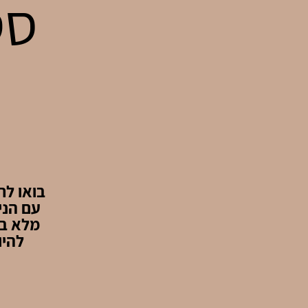
עם הני
מלא בה
להיו