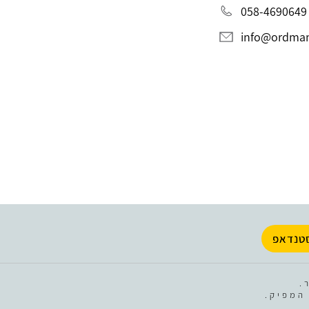
058-4690649
info@ordman.
טנדאפ
.
המפיק.