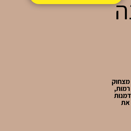
2 שנה
ורע מצחוק
רמות,
דמנות
 את