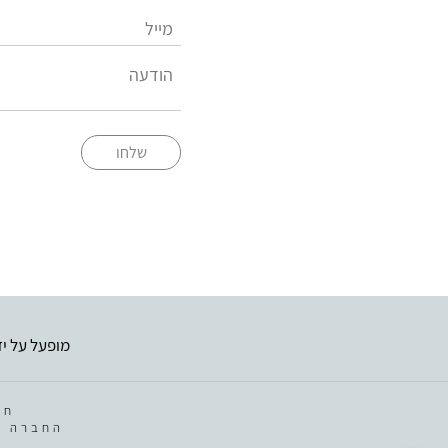
שלחו
מופעל על יד
חב
החברה מ