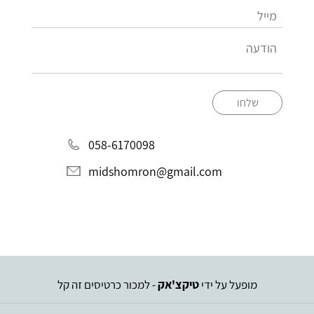
שלחו
058-6170098
midshomron@gmail.com
מופעל על ידי
טיקצ'אק
- למכור כרטיסים זה קל