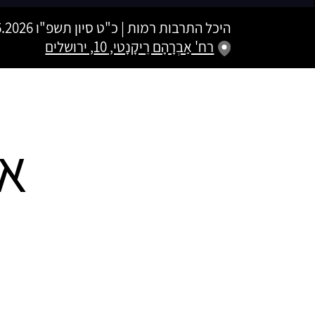
היכל התרבות רמות
|
כ"ט סיון תשפ"ו
14.06.2026 | פתיחת שערים 0
רח' אַבְרָהָם רֵיקָנָטי, 10, ירושלים
אר