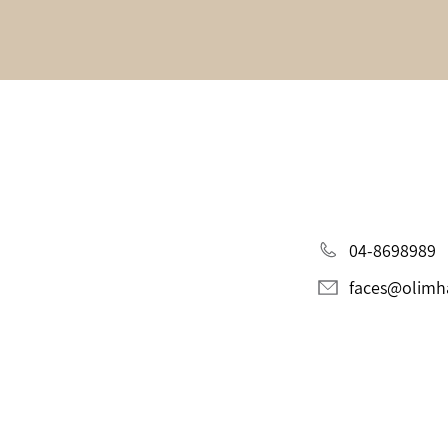
04-8698989
faces@olimhai