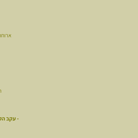
ארוחת
ה
- עקב הק