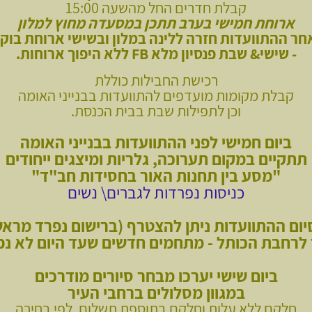
קבלת חדרים החל מהשעה 15:00
ארוחת חמישי בערב תתכן במסעדה מחוץ למלון
חר ההתוועדות חזרה ללינה במלון ובשישי ארוחת בוקר
- שישי& שבת פנסיון מלא
FB ללא היפוך ארוחות.
רכישת החבילות כוללת
קבלת מקומות מועדפים ל
התוועדות בבנייני האומה
וכן לתפילות שבת בבית הכנסת.
ביום חמישי לפני ההתוועדות בבנייני האומה
תתקיים במקום תערוכה, גלריות ומיצגים ייחודים
"מסע בין תחנות האור בחסידות חב"ד"
כניסות נפרדות לגברים\ נשים
יום ההתוועדות ניתן להצטרף (ברישום נפרד מראש
 לרחבת הכותל - מתחמים חדשים שעד היום לא נפ
ביום שישי יערכו מבחר סיורים מודרכים
במגוון מסלולים ברחבי העיר
חלקם ללא עלות וחלקם בתוספת תשלום, לפי בחירה