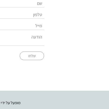
שלחו
מופעל על ידי
ט