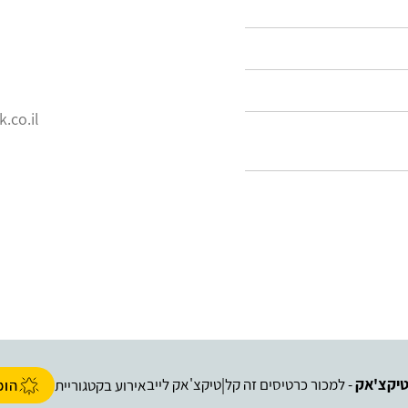
.co.il
יקצ'אק
- למכור כרטיסים זה קל
טיקצ'אק לייב
|
אירוע בקטגוריית
הופ