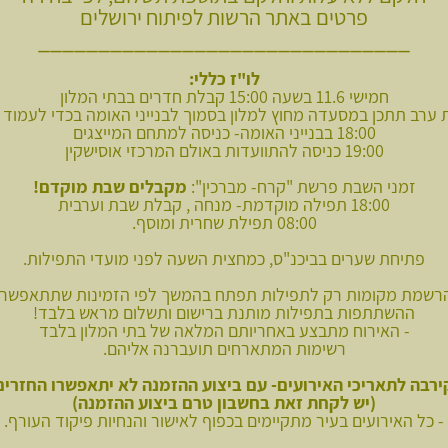
פרטים באתר הרשות לפיתוח ירושלים
_______________________________
לו"ז כללי:
חמישי 11.6 בשעה 15:00 קבלת חדרים בבתי המלון
 ערב תתכן במסעדה מחוץ למלון בסמוך לבנייני האומה בכדי לעמוד ב
18:00 בבנייני האומה- כניסה למתחם המייצגים
19:00 כניסה להתוועדות באולם המרכזי אוסישקין
זמני השבת פרשת "קרח- מברכין":
מקבלים שבת מוקדם!
18:00 תפילה מוקדמת- מנחה , קבלת שבת וערבית
08:00 תפילת שחרית ומוסף.
פתיחת שערים בביכנ"ס, כמחצית השעה לפני מועדי התפילות.
רשמת מקומות רק לתפילות תפתח בהמשך לפי הזמינות שתתאפשר.
ההשתתפות בתפילות מותנת ברישום ותשלום מראש בלבד!
- האירוח מתבצע באחריותם המלאה של בתי המלון בלבד
רשימות המתארחים תועברנה אליהם.
ירבה לתאריכי האירועים- עם ביצוע ההזמנה לא יתאפשרו החזרים
(יש לקחת זאת בחשבון טרם ביצוע ההזמנה)
- כל האירועים בעיר מתקיימים בכפוף לאישור והנחיות פיקוד העורף.