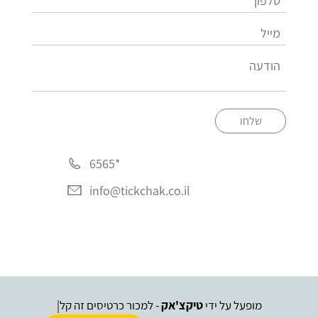
שלחו
*6565
info@tickchak.co.il
מופעל על ידי
טיקצ'אק
- למכור כרטיסים זה קל
|