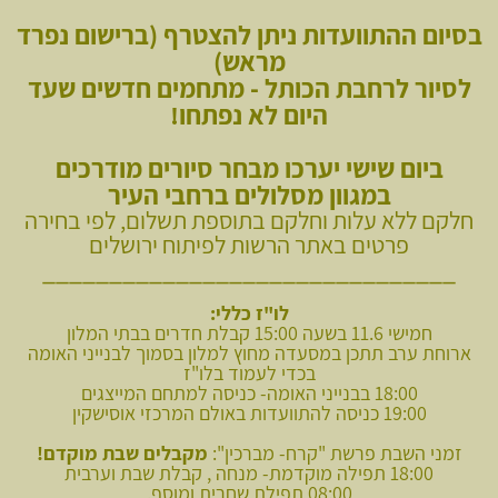
בסיום ההתוועדות ניתן להצטרף (ברישום נפרד
מראש)
לסיור לרחבת הכותל - מתחמים חדשים שעד
היום לא נפתחו!
ביום שישי יערכו מבחר סיורים מודרכים
במגוון מסלולים ברחבי העיר
חלקם ללא עלות וחלקם בתוספת תשלום, לפי בחירה
פרטים באתר הרשות לפיתוח ירושלים
_______________________________
לו"ז כללי:
חמישי 11.6 בשעה 15:00 קבלת חדרים בבתי המלון
ארוחת ערב תתכן במסעדה מחוץ למלון בסמוך לבנייני האומה
בכדי לעמוד בלו"ז
18:00 בבנייני האומה- כניסה למתחם המייצגים
19:00 כניסה להתוועדות באולם המרכזי אוסישקין
זמני השבת פרשת "קרח- מברכין":
מקבלים שבת מוקדם!
18:00 תפילה מוקדמת- מנחה , קבלת שבת וערבית
08:00 תפילת שחרית ומוסף.