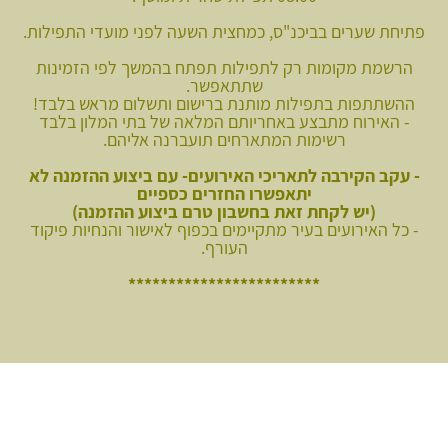
פתיחת שערים בביכנ"ס, כמחצית השעה לפני מועדי התפילות.
הרשמת מקומות רק לתפילות תפתח בהמשך לפי הזמינות
שתתאפשר.
ההשתתפות בתפילות מותנת ברישום ותשלום מראש בלבד!
- האירוח מתבצע באחריותם המלאה של בתי המלון בלבד
רשימות המתארחים תועברנה אליהם.
- עקב הקירבה לתאריכי האירועים- עם ביצוע ההזמנה לא
יתאפשרו החזרים כספיים
(יש לקחת זאת בחשבון טרם ביצוע ההזמנה)
- כל האירועים בעיר מתקיימים בכפוף לאישור והנחיות פיקוד
העורף.
************************