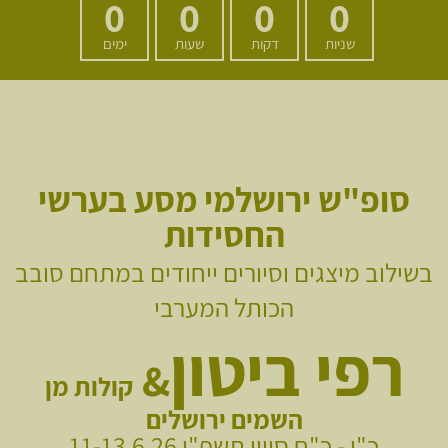
0
0
0
0
שניות
דקות
שעות
ימים
סופ"ש ירושלמי מסע בערשי
החסידות
בשילוב מיצגים וסיורים ייחודים במתחם סובב
הכותל המערבי
רפי ביטון
&
קולות מן
השמים
ירושלים
כ"ו - כ"ח סיוון תשפ"ו 11-13.6.26