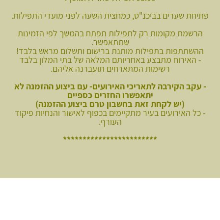
פתיחת שערים בביכנ"ס, כמחצית השעה לפני מועדי התפילות.
הרשמת מקומות רק לתפילות תפתח בהמשך לפי הזמינות
שתתאפשר.
ההשתתפות בתפילות מותנת ברישום ותשלום מראש בלבד!
- האירוח מתבצע באחריותם המלאה של בתי המלון בלבד
רשימות המתארחים תועברנה אליהם.
- עקב הקירבה לתאריכי האירועים- עם ביצוע ההזמנה לא
יתאפשרו החזרים כספיים
(יש לקחת זאת בחשבון טרם ביצוע ההזמנה)
- כל האירועים בעיר מתקיימים בכפוף לאישור והנחיות פיקוד
העורף.
************************