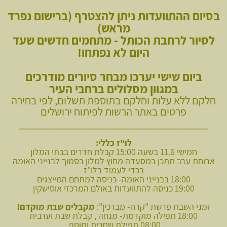
בסיום ההתוועדות ניתן להצטרף (ברישום נפרד
מראש)
לסיור לרחבת הכותל - מתחמים חדשים שעד
היום לא נפתחו!
ביום שישי יערכו מבחר סיורים מודרכים
במגוון מסלולים ברחבי העיר
חלקם ללא עלות וחלקם בתוספת תשלום, לפי בחירה
פרטים באתר הרשות לפיתוח ירושלים
_______________________________
לו"ז כללי:
חמישי 11.6 בשעה 15:00 קבלת חדרים בבתי המלון
ארוחת ערב תתכן במסעדה מחוץ למלון בסמוך לבנייני האומה
בכדי לעמוד בלו"ז
18:00 בבנייני האומה- כניסה למתחם המייצגים
19:00 כניסה להתוועדות באולם המרכזי אוסישקין
זמני השבת פרשת "קרח- מברכין":
מקבלים שבת מוקדם!
18:00 תפילה מוקדמת- מנחה , קבלת שבת וערבית
08:00 תפילת שחרית ומוסף.