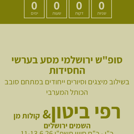
0
0
0
0
שניות
דקות
שעות
ימים
סופ"ש ירושלמי מסע בערשי
החסידות
בשילוב מיצגים וסיורים ייחודים במתחם סובב
הכותל המערבי
רפי ביטון
&
קולות מן
השמים
ירושלים
כ"ו - כ"ח סיוון תשפ"ו 11-13.6.26