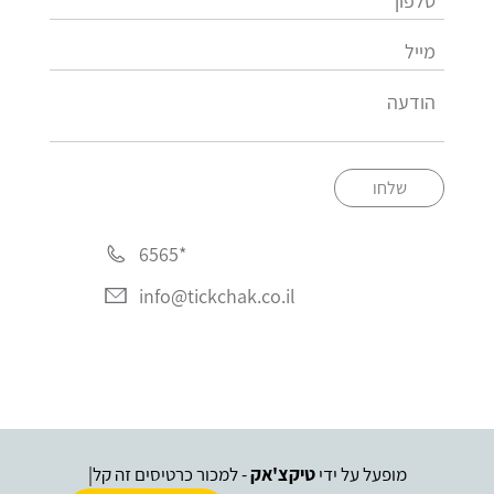
שלחו
*6565
info@tickchak.co.il
מופעל על ידי
טיקצ'אק
- למכור כרטיסים זה קל
|