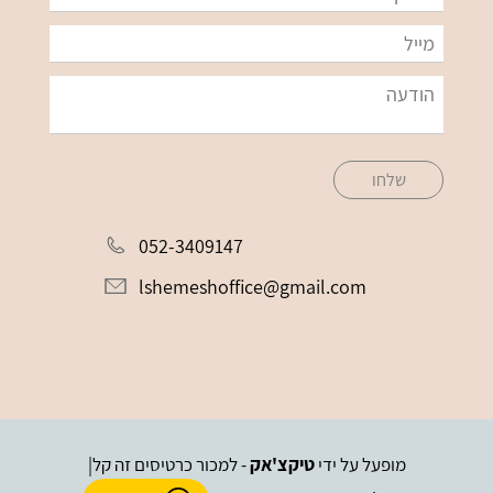
שלחו
052-3409147
lshemeshoffice@gmail.com
מופעל על ידי
טיקצ'אק
- למכור כרטיסים זה קל
|