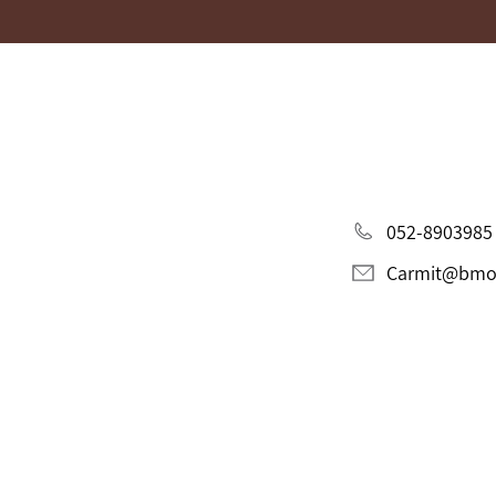
052-8903985
Carmit@bmori