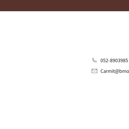
052-8903985
Carmit@bmori