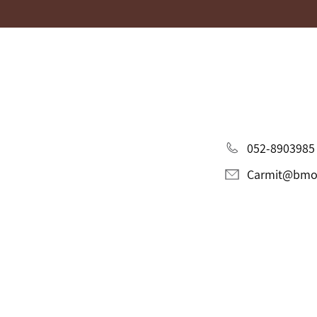
052-8903985
Carmit@bmori