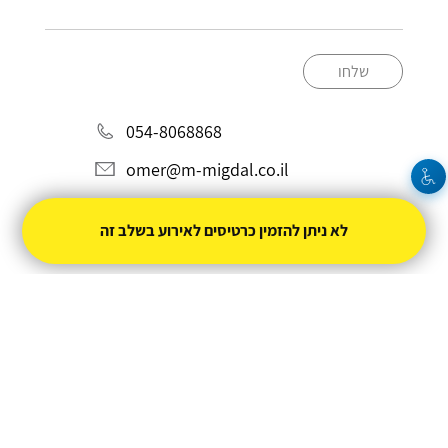
שלחו
054-8068868
omer@m-migdal.co.il
לא ניתן להזמין כרטיסים לאירוע בשלב זה
מופעל על ידי
טיקצ'אק
- למכור כרטיסים זה קל
|
טיקצ'אק לייב
אירוע בקטגוריית
הופעות חיות
חברת טיקצ'אק אינה אחראית על המכירה ועל
התוכן באתר.