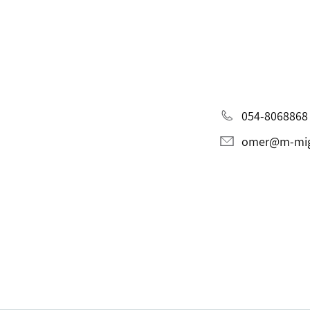
054-8068868
omer@m-migd