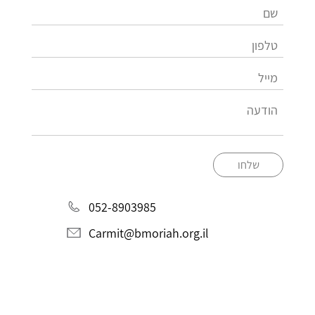
שלחו
052-8903985
Carmit@bmoriah.org.il