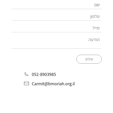
שלחו
052-8903985
Carmit@bmoriah.org.il