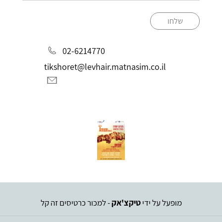
שלחו
02-6214770
tikshoret@levhair.matnasim.co.il
מופעל על ידי
טיקצ'אק
- למכור כרטיסים זה קל