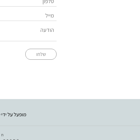
שלחו
מופעל על ידי
ט
חב