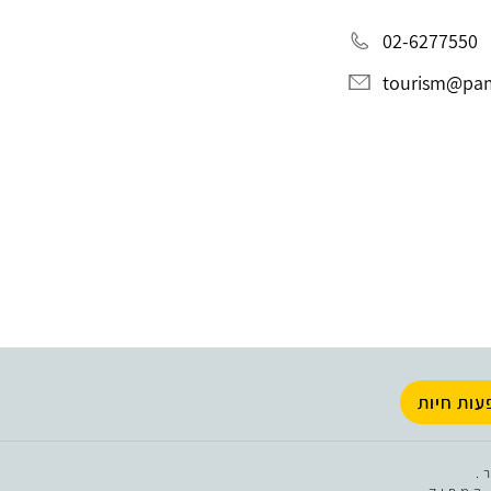
02-6277550
tourism@pami
עות חיות
.