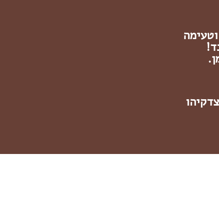
וטעימה
ן.
 14 עד למערת צדקיהו