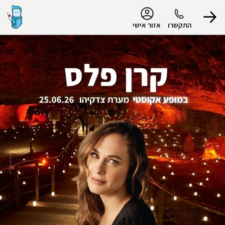
נגישות
התקשרו
אזור אישי
הפרופיל שלי
התנתק