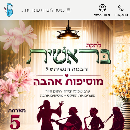
נגישות
כניסה לחברות מועדון ירושלמי
התקשרו
אזור אישי
הפרופיל שלי
התנתק