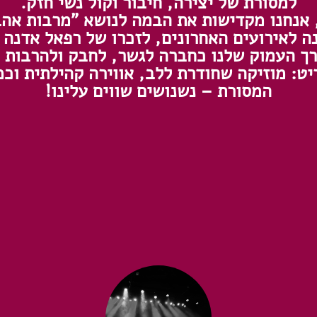
למסורת של יצירה, חיבור וקול נשי חזק.
אנחנו מקדישות את הבמה לנושא "מרבות אה
ה לאירועים האחרונים, לזכרו של רפאל אדנה ז
רך העמוק שלנו כחברה לגשר, לחבק ולהרבות א
ט: מוזיקה שחודרת ללב, אווירה קהילתית וכ
המסורת – נשנושים שווים עלינו!