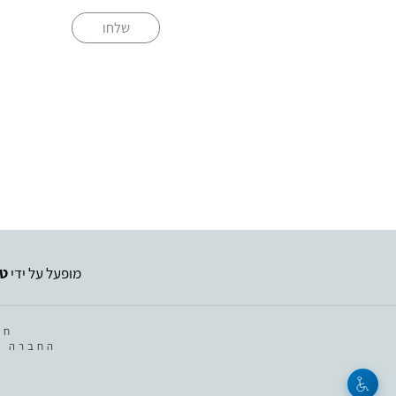
שלחו
מופעל על ידי
טי
חב
החברה מ