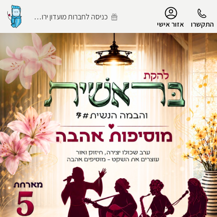
נגישות
כניסה לחברות מועדון ירושלמי
התקשרו
אזור אישי
הפרופיל שלי
התנתק