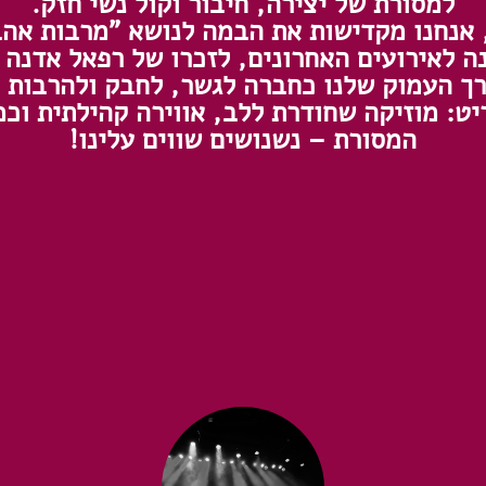
למסורת של יצירה, חיבור וקול נשי חזק.
אנחנו מקדישות את הבמה לנושא "מרבות אה
ה לאירועים האחרונים, לזכרו של רפאל אדנה ז
רך העמוק שלנו כחברה לגשר, לחבק ולהרבות א
ט: מוזיקה שחודרת ללב, אווירה קהילתית וכ
המסורת – נשנושים שווים עלינו!