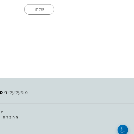
שלחו
מופעל על ידי
טי
חב
החברה מ