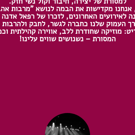
למסורת של יצירה, חיבור וקול נשי חזק.
אנחנו מקדישות את הבמה לנושא "מרבות אה
ה לאירועים האחרונים, לזכרו של רפאל אדנה ז
רך העמוק שלנו כחברה לגשר, לחבק ולהרבות א
ט: מוזיקה שחודרת ללב, אווירה קהילתית וכ
המסורת – נשנושים שווים עלינו!