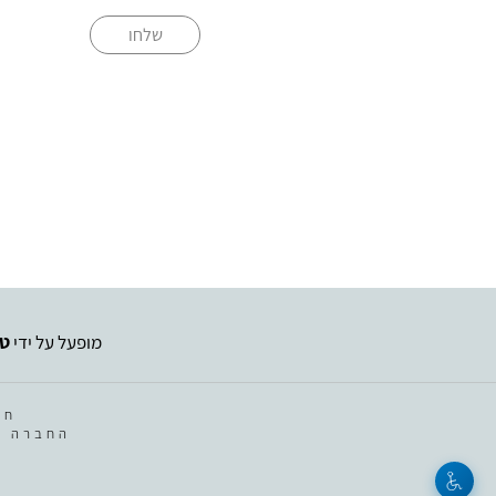
שלחו
מופעל על ידי
טי
חב
החברה מ