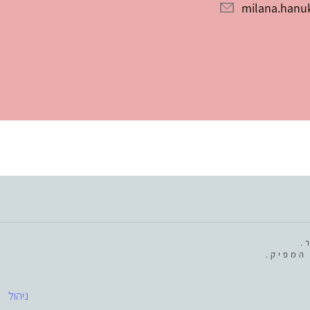
milana.hanu
.
המפיק.
ניהול