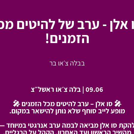
 אלן - ערב של להיטים מכ
הזמנים!
בבלה צ׳או בר
09.06 | בלה צ׳או ראשל״צ
🎤 סו אלן – ערב להיטים מכל הזמנים 🎤
מופע לייב סוחף שלא נותן להישאר במקום.
הקת סו אלן מביאה לבמה ערב אנרגטי במיוחד —
מהשיר הראשון ועד האחרון, הקהל על הרגליים.