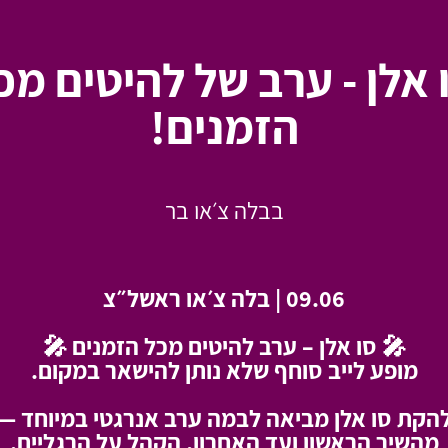
 אלן - ערב של להיטים מכ
הזמנים!
בבלה צ׳או בר
09.06 | בלה צ׳או ראשל״צ
🎤 סו אלן – ערב להיטים מכל הזמנים 🎤
מופע לייב סוחף שלא נותן להישאר במקום.
הקת סו אלן מביאה לבמה ערב אנרגטי במיוחד —
מהשיר הראשון ועד האחרון, הקהל על הרגליים.