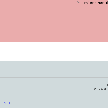
milana.hanu
.
המפיק.
ניהול