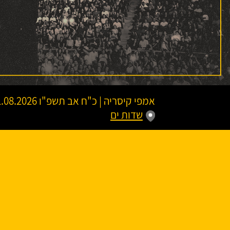
אמפי קיסריה
|
כ"ח אב תשפ"ו
11.08.2026 | פתיחת שערים 19:45 | שעת התח
שדות ים