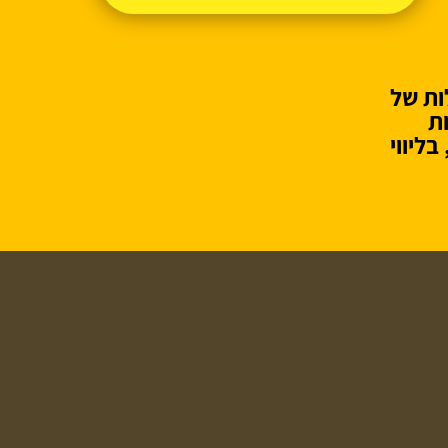
ות של
ת
ליווי