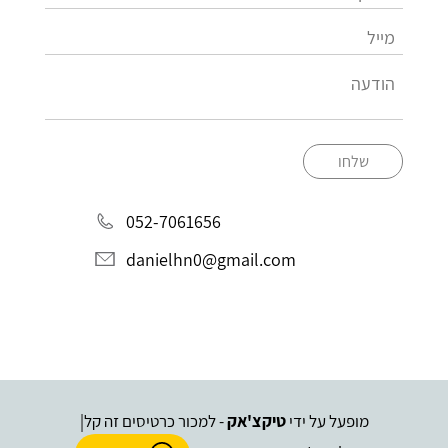
שלחו
052-7061656
danielhn0@gmail.com
מופעל על ידי
טיקצ'אק
- למכור כרטיסים זה קל
|