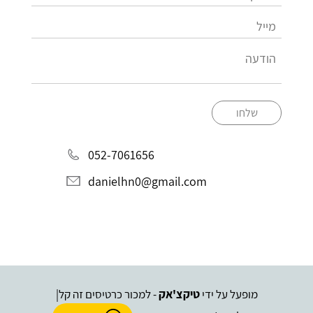
שלחו
052-7061656
danielhn0@gmail.com
מופעל על ידי
טיקצ'אק
- למכור כרטיסים זה קל
|