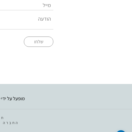
שלחו
מופעל על ידי
ט
חב
החברה מ