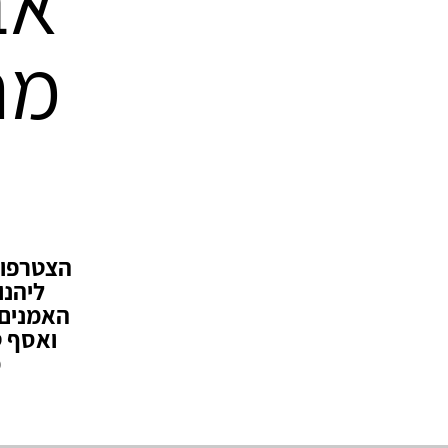
אב
מח
הצטרפו א
ליהנו
האמנים ה
ואסף ט
מ