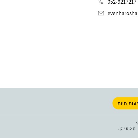
052-9217217
evenharosh
עות חיות
.
המפיק.