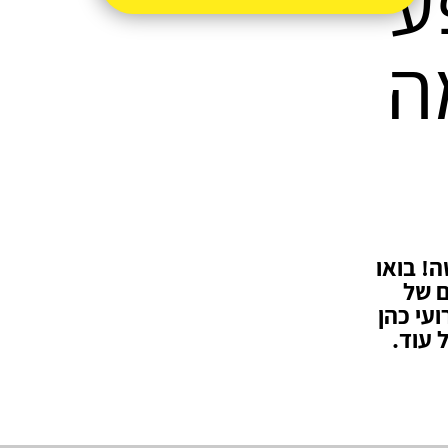
ע
ה
ה! בואו
ם של
ועי כהן
 עוד.