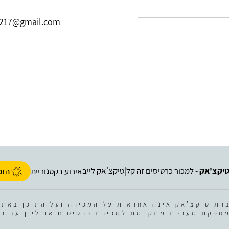
a217@gmail.com
יקצ'אק
- למכור כרטיסים זה קל
טיקצ'אק לייב
|
אירוע בקטגוריית
הופ
רת טיקצ'אק אינה אחראית על המכירה ועל התוכן באתר
ספקת מערכת מתקדמת למכירת כרטיסים אונליין עבור 