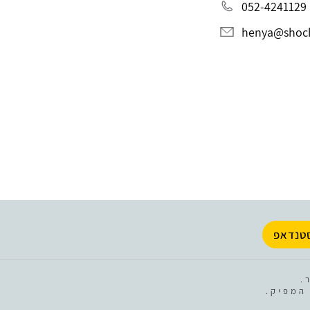
052-4241129
henya@shocha
טנדאפ
.
המפיק.