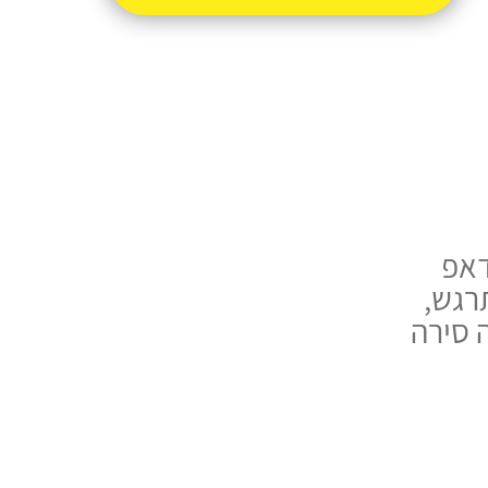
דאפ
רגש,
ה סירה