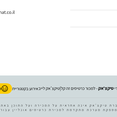
t.co.il
י
טיקצ'אק
- למכור כרטיסים זה קל
טיקצ'אק לייב
|
אירוע בקטגוריית
ס
רת טיקצ'אק אינה אחראית על המכירה ועל התוכן באתר
ספקת מערכת מתקדמת למכירת כרטיסים אונליין עבור 