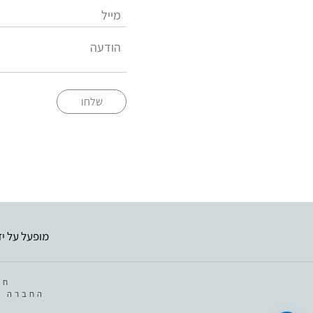
שלחו
מופעל על יד
חב
החברה מ