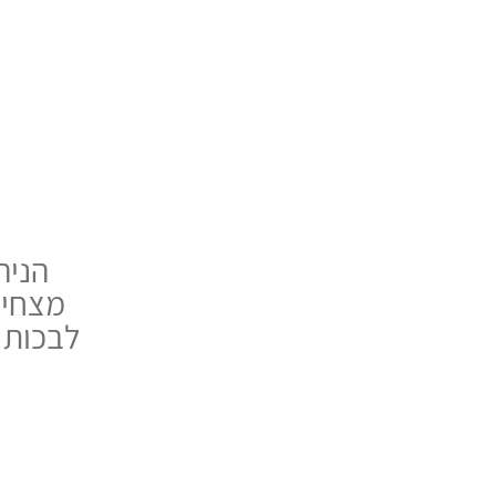
הניה
מצחיק
לבכות (