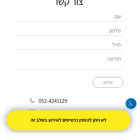
צור קשר
שלחו
052-4241129
henya@shochat.co.il
לא ניתן להזמין כרטיסים לאירוע בשלב זה