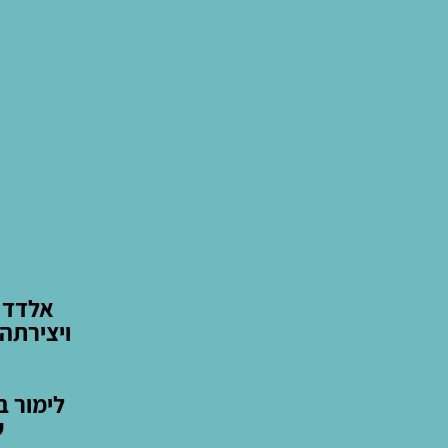
אלדד ב
ויצירתה
לימור ב
ש