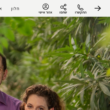
חלון
א
התקשרו
שתפו
אזור אישי