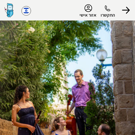
נגישות
התקשרו
אזור אישי
הפרופיל שלי
התנתק