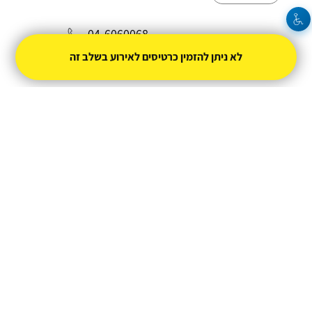
04-6060068
לא ניתן להזמין כרטיסים לאירוע בשלב זה
tzeirim@bet-shean.org.il
מופעל על ידי
טיקצ'אק
- למכור כרטיסים זה קל
|
טיקצ'אק לייב
אירוע בקטגוריית
סטנדאפ
חברת טיקצ'אק אינה אחראית על המכירה ועל
התוכן באתר.
החברה מספקת מערכת מתקדמת למכירת כרטיסים
אונליין עבור המפיק.
טיקצ'אק - מערכת למכירת כרטיסים אונליין