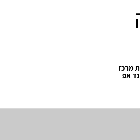
ת מרכז
נד אפ