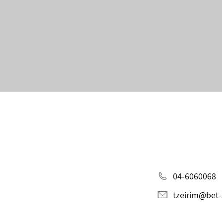
04-6060068
tzeirim@bet-